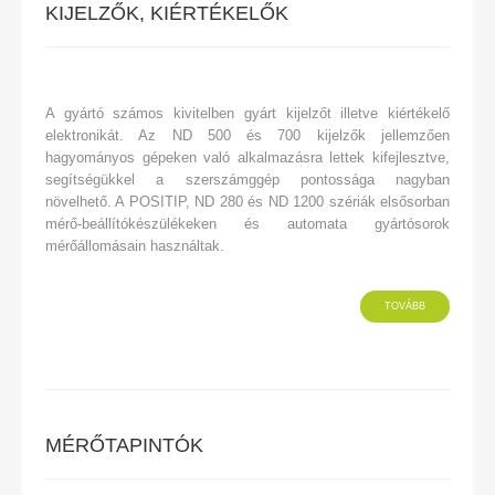
KIJELZŐK, KIÉRTÉKELŐK
A gyártó számos kivitelben gyárt kijelzőt illetve kiértékelő
elektronikát. Az ND 500 és 700 kijelzők jellemzően
hagyományos gépeken való alkalmazásra lettek kifejlesztve,
segítségükkel a szerszámggép pontossága nagyban
növelhető. A POSITIP, ND 280 és ND 1200 szériák elsősorban
mérő-beállítókészülékeken és automata gyártósorok
mérőállomásain használtak.
TOVÁBB
MÉRŐTAPINTÓK