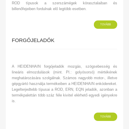
ROD típusok a szerszámégek körasztalaiban és
billenőfejeiben fordulnak elő legtöbb esetben.
TOVÁBB
FORGÓJELADÓK
A HEIDENHAIN forgójeladók mozgás, szögsebesség és
lineáris elmozdulások (mint. Pl.: golyósorsó) mértékének
meghatározására szolgálnak. Számos nagyobb motor-, illetve
gépgyártó használja termékeiben a HEIDENHAIN enkódereket.
Legelterjedtebb típusai a ROD, ERN, EQN jeladók, azonban a
termékpalettán több száz féle kivitel elérhető egyedi igényekre
is.
TOVÁBB