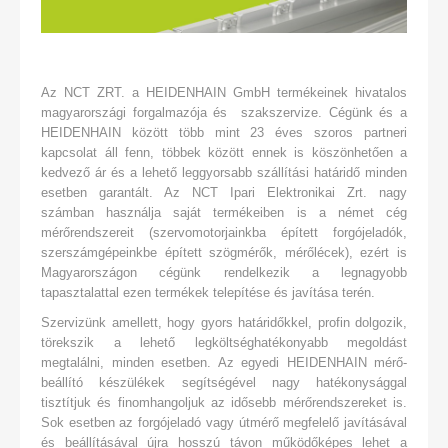
Az NCT ZRT. a HEIDENHAIN GmbH termékeinek hivatalos
magyarországi forgalmazója és szakszervize. Cégünk és a
HEIDENHAIN között több mint 23 éves szoros partneri
kapcsolat áll fenn, többek között ennek is köszönhetően a
kedvező ár és a lehető leggyorsabb szállítási határidő minden
esetben garantált. Az NCT Ipari Elektronikai Zrt. nagy
számban használja saját termékeiben is a német cég
mérőrendszereit (szervomotorjainkba épített forgójeladók,
szerszámgépeinkbe épített szögmérők, mérőlécek), ezért is
Magyarországon cégünk rendelkezik a legnagyobb
tapasztalattal ezen termékek telepítése és javítása terén.
Szervizünk amellett, hogy gyors határidőkkel, profin dolgozik,
törekszik a lehető legköltséghatékonyabb megoldást
megtalálni, minden esetben. Az egyedi HEIDENHAIN mérő-
beállító készülékek segítségével nagy hatékonysággal
tisztítjuk és finomhangoljuk az idősebb mérőrendszereket is.
Sok esetben az forgójeladó vagy útmérő megfelelő javításával
és beállításával újra hosszú távon működőképes lehet a