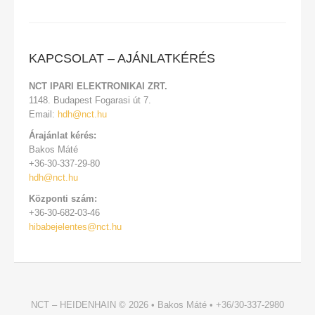
KAPCSOLAT – AJÁNLATKÉRÉS
‎NCT IPARI ELEKTRONIKAI ZRT.
1148. Budapest Fogarasi út 7.
Email:
hdh@nct.hu
Árajánlat kérés:
Bakos Máté
+36-30-337-29-80
hdh@nct.hu
Központi szám:
+36-30-682-03-46
hibabejelentes@nct.hu
NCT – HEIDENHAIN
© 2026 •
Bakos Máté • +36/30-337-2980