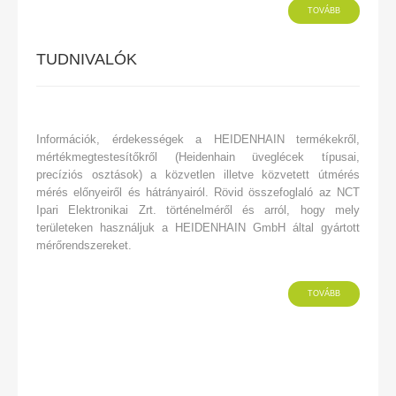
TOVÁBB
TUDNIVALÓK
Információk, érdekességek a HEIDENHAIN termékekről,
mértékmegtestesítőkről (Heidenhain üveglécek típusai,
precíziós osztások) a közvetlen illetve közvetett útmérés
mérés előnyeiről és hátrányairól. Rövid összefoglaló az NCT
Ipari Elektronikai Zrt. történelméről és arról, hogy mely
területeken használjuk a HEIDENHAIN GmbH által gyártott
mérőrendszereket.
TOVÁBB