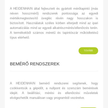
A HEIDENHAIN által fejlesztett és gyártott mérőtapintó (más
néven hosszmérő) rendszerek pontossága az egyedi
mértékmegtestesítő üvegléc révén nagy hosszakon is
biztosított. Használatuk széles körben elterjedt mind az ipari
automatizálás mind az egyedi alkatrészmérés/ellenőrzés terén.
A termékekből számos méretű és tapintószár működtetésű
típus elérhető.
TOVÁBB
BEMÉRŐ RENDSZEREK
A HEIDENHAIN bemérő rendszerei segítenek, hogy
csökkentsük a gépidőt, a nullpont és szerszám bemérések
idejét. A beállítási, mérési és ellenőrzési műveletek
elvégezhetők manuálisan vagy programból vezérelve.