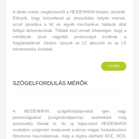
A direkt mérés megtestesítői a HEIDENHAIN lineáris útmérők.
Előnyük, hogy közvetlenül az elmozdulás helyén mérnek,
ezzel ignorálva a hő és egyéb mechanikus hatások által
fellépő deformációnak. Többek közt emiatt lehetséges, hogy a
mérőlécek jóval nagyobb pontosságot kínálnak a
forgójeladóknál. Járatos típusok az LC abszolút és az LS
inkrementális kivitelek.
TOVÁBB
SZÖGELFORDULÁS MÉRŐK
A HEIDENHAIN szögelfordulásmérői igen nagy
pontosságukkal (szögmásodpercnyi, esetenként még
pontosabb) tűnnek ki. Az új fejlesztésű HEIDENHAIN
moduláris szögmérő rendszerek számos magas fordulatszámú
főmotoron használatosak, még a régóta elérhető ROC, RCN,