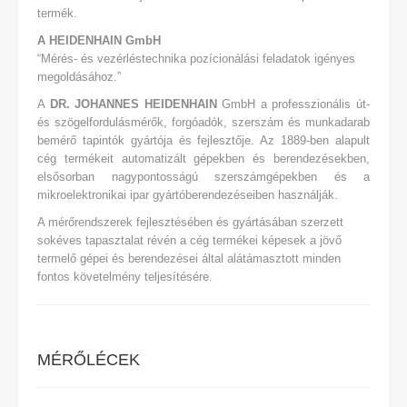
termék.
A HEIDENHAIN GmbH
“Mérés- és vezérléstechnika pozícionálási feladatok igényes
megoldásához.”
A
DR. JOHANNES HEIDENHAIN
GmbH a professzionális út-
és szögelfordulásmérők, forgóadók, szerszám és munkadarab
bemérő tapintók gyártója és fejlesztője. Az 1889-ben alapult
cég termékeit automatizált gépekben és berendezésekben,
elsősorban nagypontosságú szerszámgépekben és a
mikroelektronikai ipar gyártóberendezéseiben használják.
A mérőrendszerek fejlesztésében és gyártásában szerzett
sokéves tapasztalat révén a cég termékei képesek a jövő
termelő gépei és berendezései által alátámasztott minden
fontos követelmény teljesítésére.
MÉRŐLÉCEK